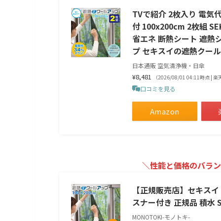
TVで紹介 2枚入り 電気
付 100x200cm 2枚
省エネ 断熱シート 遮熱
プ セキスイの遮熱クー
日本通販 空気清浄機・日傘
¥8,481
（2026/08/01 04:11時点 
口コミを見る
Amazon
＼性能と価格のバラン
【正規販売店】セキスイ 遮
スナー付き 正規品 積水 S
MONOTOKI-モノトキ-