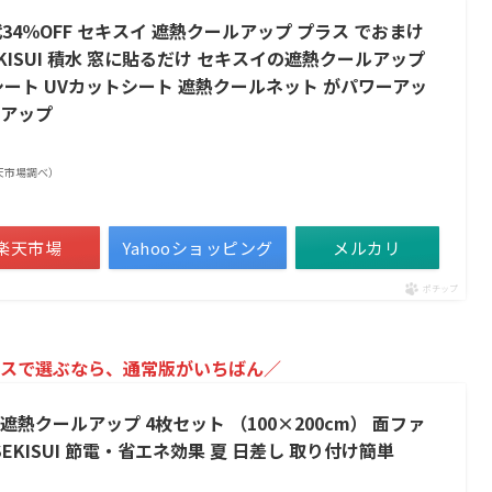
代34％OFF セキスイ 遮熱クールアップ プラス でおまけ
組 SEKISUI 積水 窓に貼るだけ セキスイの遮熱クールアップ
シート UVカットシート 遮熱クールネット がパワーアッ
ルアップ
| 楽天市場調べ）
楽天市場
Yahooショッピング
メルカリ
ポチップ
スで選ぶなら、通常版がいちばん／
熱クールアップ 4枚セット （100×200cm） 面ファ
EKISUI 節電・省エネ効果 夏 日差し 取り付け簡単