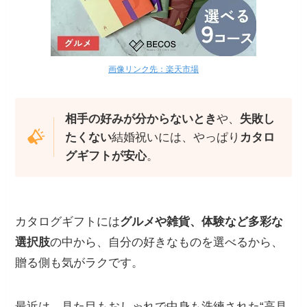
画像リンク先：楽天市場
相手の好みが分からないとき
や、
失敗し
たくない
結婚祝いには、やっぱり
カタロ
グギフトが安心
。
カタログギフトには
グルメや雑貨、体験など多彩な
選択肢
の中から、自分の好きなものを選べるから、
贈る側も気がラクです。
最近は、見た目もおしゃれで中身も洗練された“高見