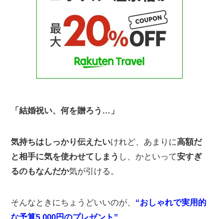
「結婚祝い、何を贈ろう…」
気持ちはしっかり伝えたい
けれど、あまりに
高額だ
と相手に気を使わせてしまう
し、かといって
安すぎ
るのもなんだか
気が引ける。
そんなときにちょうどいいのが、
“おしゃれで実用的
な予算5,000円のプレゼント”
。