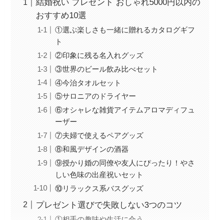
結婚祝い プレゼント おしゃれ5000円以内の
おすすめ10選
①選ぶ楽しさも一緒に贈れるカタログギフ
ト
②印象に残る名入れグッズ
③世界のビール飲み比べセット
④今治タオルセット
⑤サロニアのドライヤー
⑥オシャレな雑貨アイテムアロマディフュ
ーザー
⑦夫婦で使えるペアグッズ
⑧和風デザインの酒器
⑨授かり婚の同僚や友人にぴったり！やさ
しい色味の出産祝いセット
⑩リラックス系バスグッズ
プレゼント選びで失敗しない3つのコツ
①相手の趣味や生活に合う