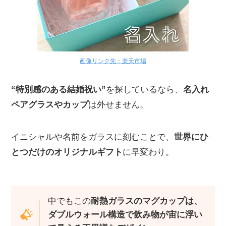
画像リンク先：楽天市場
“特別感のある結婚祝い”
を探しているなら、
名入れ
ペアグラスやカップ
は外せません。
イニシャルや名前をガラスに刻むことで、
世界にひ
とつだけのオリジナルギフト
に早変わり。
中でもこの
耐熱ガラスのマグカップは、
ダブルウォール構造で飲み物が宙に浮い